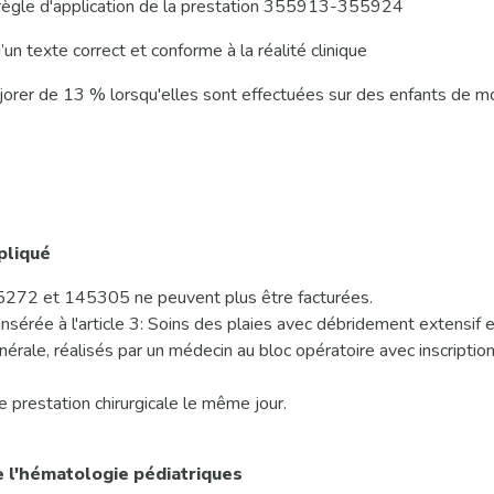
 règle d'application de la prestation 355913-355924
’un texte correct et conforme à la réalité clinique
majorer de 13 % lorsqu'elles sont effectuées sur des enfants d
pliqué
145272 et 145305 ne peuvent plus être facturées.
rée à l'article 3: Soins des plaies avec débridement extensif e
érale, réalisés par un médecin au bloc opératoire avec inscriptio
 prestation chirurgicale le même jour.
e l'hématologie pédiatriques