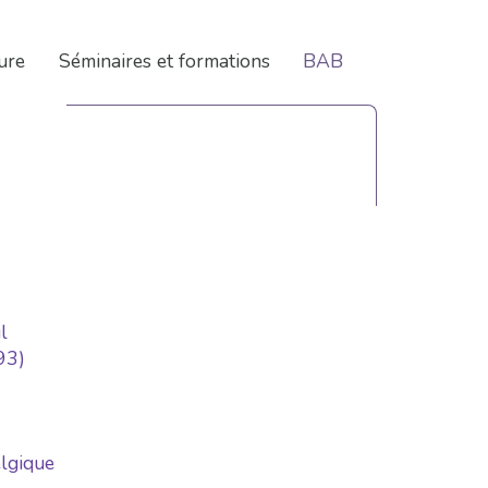
(current)
ure
Séminaires et formations
BAB
l
93)
elgique